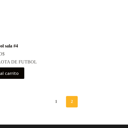
ol sala #4
D$
LOTA DE FUTBOL
al carrito
1
2