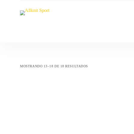
S
a
l
t
a
r
a
l
c
o
n
t
MOSTRANDO 13–18 DE 18 RESULTADOS
e
n
i
d
o