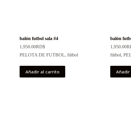
balón futbol sala #4
balón futb
1,950.00
RD$
1,950.00
R
PELOTA DE FUTBOL
,
fútbol
fútbol
,
PE
Añadir al carrito
Añadir 