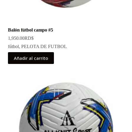
Balón fútbol campo #5
1,950.00
RD$
fútbol
,
PELOTA DE FUTBOL
Añadir al carrito