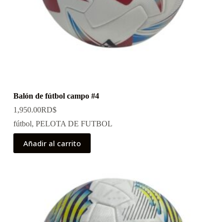
Balón de fútbol campo #4
1,950.00
RD$
fútbol
,
PELOTA DE FUTBOL
Añadir al carrito