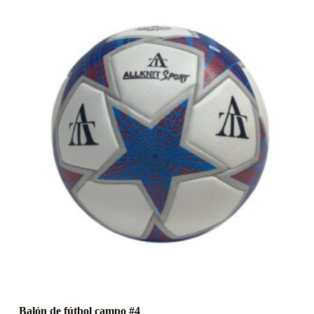
Balón de fútbol campo #4