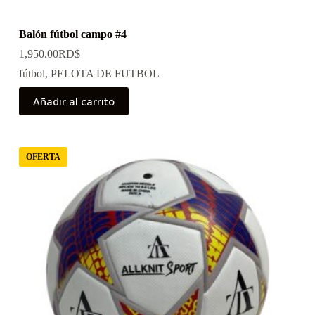
Balón fútbol campo #4
1,950.00
RD$
fútbol
,
PELOTA DE FUTBOL
Añadir al carrito
OFERTA