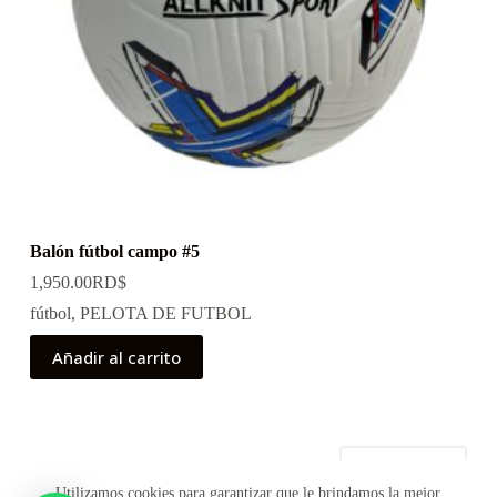
Balón fútbol campo #5
1,950.00
RD$
fútbol
,
PELOTA DE FUTBOL
Añadir al carrito
SIGUIENTE
Utilizamos cookies para garantizar que le brindamos la mejor