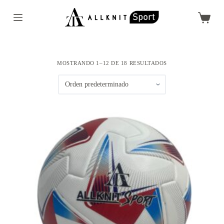
S
a
Carro
l
de
t
compra
a
r
a
MOSTRANDO 1–12 DE 18 RESULTADOS
l
c
o
n
t
e
n
i
d
o