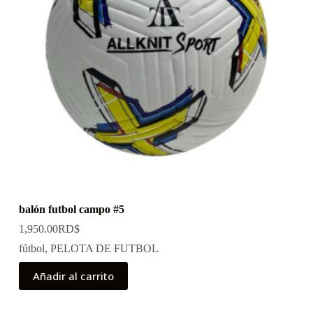
balón futbol campo #5
1,950.00
RD$
fútbol
,
PELOTA DE FUTBOL
Añadir al carrito