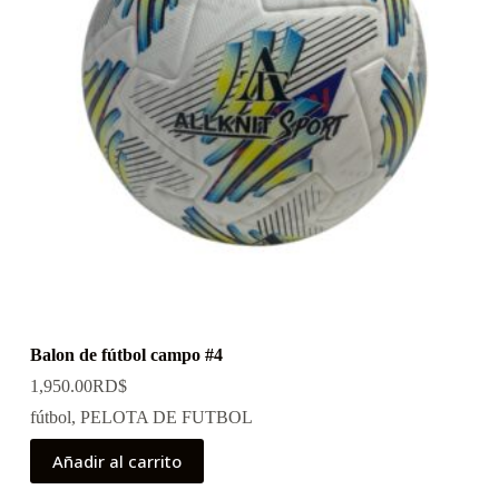
Balon de fútbol campo #4
1,950.00
RD$
fútbol
,
PELOTA DE FUTBOL
Añadir al carrito