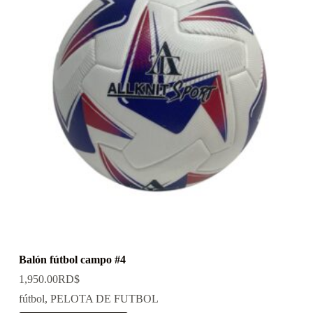
Balón fútbol campo #4
1,950.00
RD$
fútbol
,
PELOTA DE FUTBOL