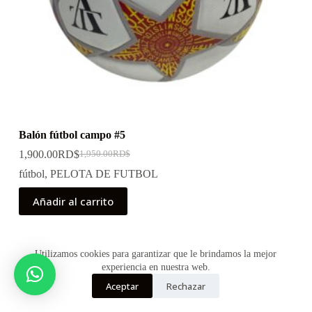
Balón fútbol campo #5
1,900.00
RD$
1,950.00
RD$
fútbol
,
PELOTA DE FUTBOL
Añadir al carrito
Utilizamos cookies para garantizar que le brindamos la mejor
experiencia en nuestra web.
Aceptar
Rechazar
Copyright © 2026 - ALLKNIT TEXTIL S.R.L de {MS
Manuel Sosa}